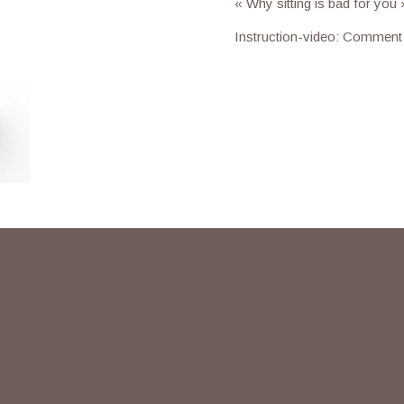
« Why sitting is bad for yo
Instruction-video: Commen