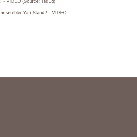
u » – VIDEO (Source: TedEd)
t assembler You-Stand? – VIDEO