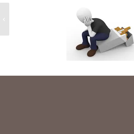
Les avantages du
travail debout